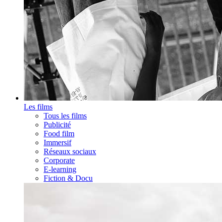
Les films
Tous les films
Publicité
Food film
Immersif
Réseaux sociaux
Corporate
E-learning
Fiction & Docu