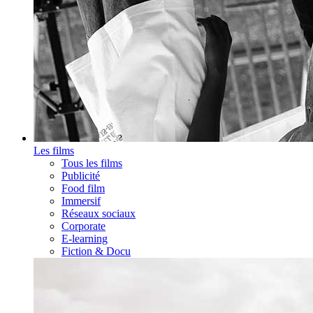
Les films
Tous les films
Publicité
Food film
Immersif
Réseaux sociaux
Corporate
E-learning
Fiction & Docu