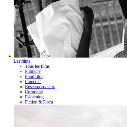
Les films
Tous les films
Publicité
Food film
Immersif
Réseaux sociaux
Corporate
E-learning
Fiction & Docu