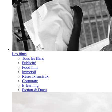
Les films
Tous les films
Publicité
Food film
Immersif
Réseaux sociaux
Corporate
E-learning
Fiction & Docu